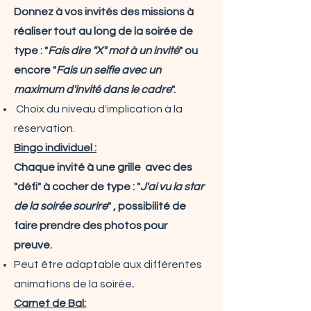
Donnez à vos invités des missions à
réaliser tout au long de la soirée
de
type : "
Fais dire "X" mot à un invité
" ou
encore "
Fais un selfie avec un
maximum d'invité dans le cadre
". ​
Choix du niveau d'implication à la
réservation.
Bingo individuel :
Chaque invité à une grille avec des
"défi" à cocher de type : "
J'ai vu la star
de la soirée sourire
" , possibilité de
faire prendre des photos pour
preuve.
Peut être adaptable aux différentes
animations de la soirée
.
Carnet de Bal: